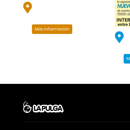
Más información
M